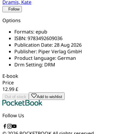
Dramis, Kate
Follow
Options
Formats:
epub
ISBN:
9783492609036
Publication Date:
28 Aug 2026
Publisher:
Piper Verlag GmbH
Product language:
German
Drm Setting:
DRM
E-book
Price
12.99 £
Out of stock
Add to wishlist
Follow Us
© 2026 POCKETBOOK
All rights reserved.