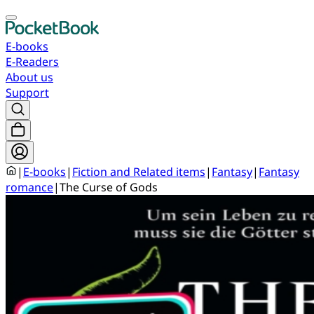
E-books
E-Readers
About us
Support
|
E-books
|
Fiction and Related items
|
Fantasy
|
Fantasy
romance
|
The Curse of Gods