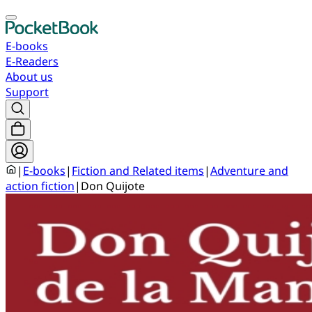
E-books
E-Readers
About us
Support
|
E-books
|
Fiction and Related items
|
Adventure and
action fiction
|
Don Quijote