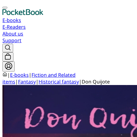
E-books
E-Readers
About us
Support
|
E-books
|
Fiction and Related
items
|
Fantasy
|
Historical fantasy
|
Don Quijote