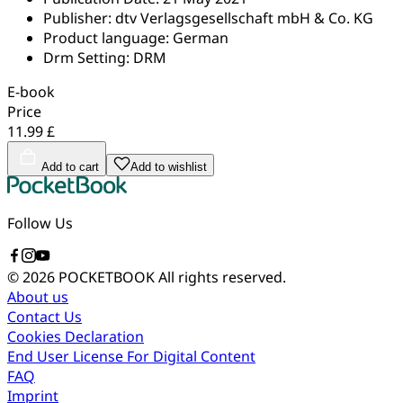
Publisher:
dtv Verlagsgesellschaft mbH & Co. KG
Product language:
German
Drm Setting:
DRM
E-book
Price
11.99 £
Add to cart
Add to wishlist
Follow Us
© 2026 POCKETBOOK
All rights reserved.
About us
Contact Us
Cookies Declaration
End User License For Digital Content
FAQ
Imprint