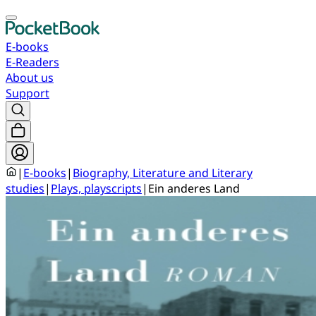
E-books
E-Readers
About us
Support
|
E-books
|
Biography, Literature and Literary
studies
|
Plays, playscripts
|
Ein anderes Land