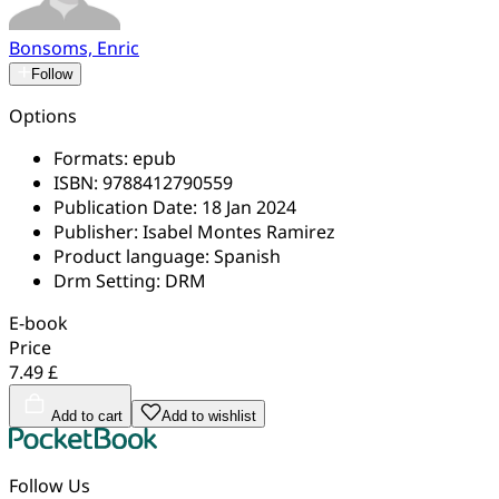
Bonsoms, Enric
Follow
Options
Formats:
epub
ISBN:
9788412790559
Publication Date:
18 Jan 2024
Publisher:
Isabel Montes Ramirez
Product language:
Spanish
Drm Setting:
DRM
E-book
Price
7.49 £
Add to cart
Add to wishlist
Follow Us