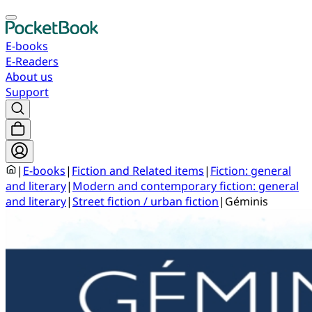
E-books
E-Readers
About us
Support
|
E-books
|
Fiction and Related items
|
Fiction: general
and literary
|
Modern and contemporary fiction: general
and literary
|
Street fiction / urban fiction
|
Géminis