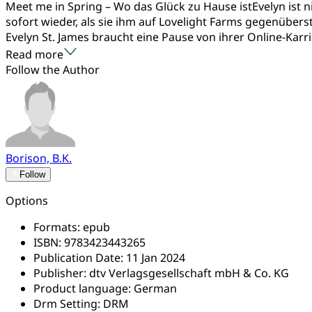
Meet me in Spring – Wo das Glück zu Hause istEvelyn ist 
sofort wieder, als sie ihm auf Lovelight Farms gegenübers
Evelyn St. James braucht eine Pause von ihrer Online-Karrie
Read more
Follow the Author
Borison, B.K.
Follow
Options
Formats:
epub
ISBN:
9783423443265
Publication Date:
11 Jan 2024
Publisher:
dtv Verlagsgesellschaft mbH & Co. KG
Product language:
German
Drm Setting:
DRM