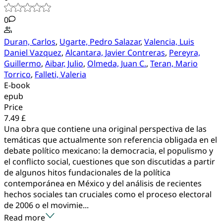
0
Duran, Carlos
,
Ugarte, Pedro Salazar
,
Valencia, Luis
Daniel Vazquez
,
Alcantara, Javier Contreras
,
Pereyra,
Guillermo
,
Aibar, Julio
,
Olmeda, Juan C.
,
Teran, Mario
Torrico
,
Falleti, Valeria
E-book
epub
Price
7.49 £
Una obra que contiene una original perspectiva de las
temáticas que actualmente son referencia obligada en el
debate político mexicano: la democracia, el populismo y
el conflicto social, cuestiones que son discutidas a partir
de algunos hitos fundacionales de la política
contemporánea en México y del análisis de recientes
hechos sociales tan cruciales como el proceso electoral
de 2006 o el movimie...
Read more