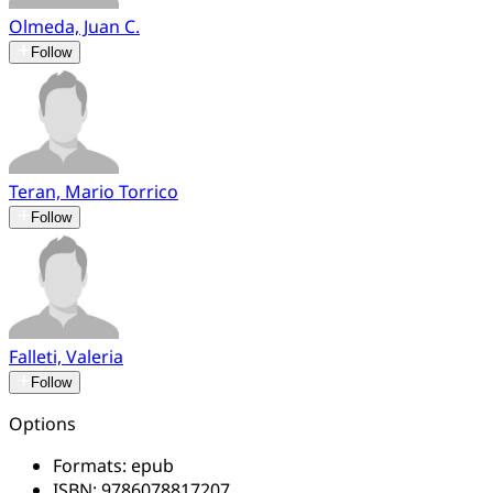
Olmeda, Juan C.
Follow
Teran, Mario Torrico
Follow
Falleti, Valeria
Follow
Options
Formats:
epub
ISBN:
9786078817207