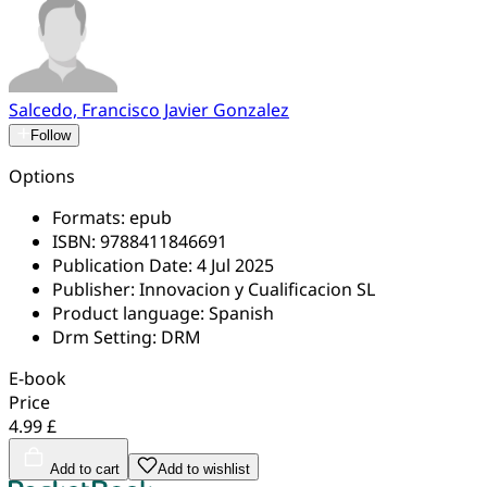
Salcedo, Francisco Javier Gonzalez
Follow
Options
Formats:
epub
ISBN:
9788411846691
Publication Date:
4 Jul 2025
Publisher:
Innovacion y Cualificacion SL
Product language:
Spanish
Drm Setting:
DRM
E-book
Price
4.99 £
Add to cart
Add to wishlist