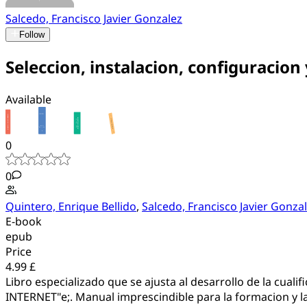
Salcedo, Francisco Javier Gonzalez
Follow
Seleccion, instalacion, configuracion
Available
0
0
Quintero, Enrique Bellido
,
Salcedo, Francisco Javier Gonza
E-book
epub
Price
4.99 £
Libro especializado que se ajusta al desarrollo de la cua
INTERNET"e;. Manual imprescindible para la formacion y la