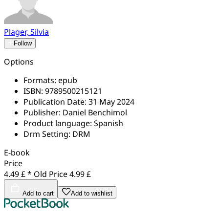
Plager, Silvia
Follow
Options
Formats:
epub
ISBN:
9789500215121
Publication Date:
31 May 2024
Publisher:
Daniel Benchimol
Product language:
Spanish
Drm Setting:
DRM
E-book
Price
4.49 £ *
Old Price
4.99 £
Add to cart
Add to wishlist