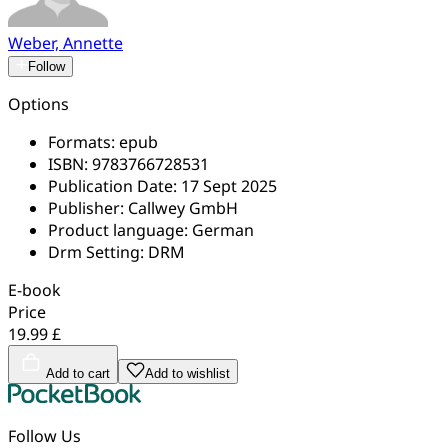
Weber, Annette
Follow
Options
Formats:
epub
ISBN:
9783766728531
Publication Date:
17 Sept 2025
Publisher:
Callwey GmbH
Product language:
German
Drm Setting:
DRM
E-book
Price
19.99 £
Add to cart
Add to wishlist
Follow Us