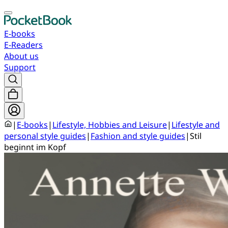
E-books
E-Readers
About us
Support
|
E-books
|
Lifestyle, Hobbies and Leisure
|
Lifestyle and
personal style guides
|
Fashion and style guides
|
Stil
beginnt im Kopf