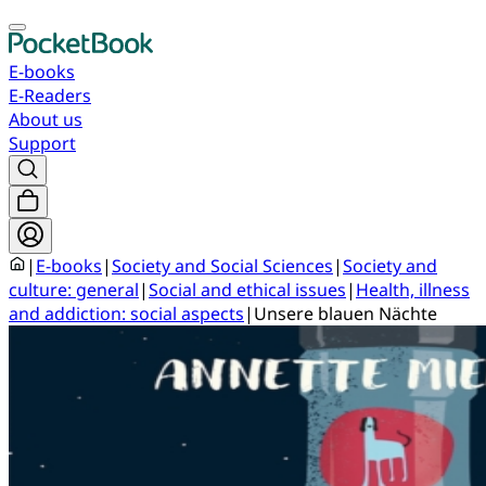
E-books
E-Readers
About us
Support
|
E-books
|
Society and Social Sciences
|
Society and
culture: general
|
Social and ethical issues
|
Health, illness
and addiction: social aspects
|
Unsere blauen Nächte