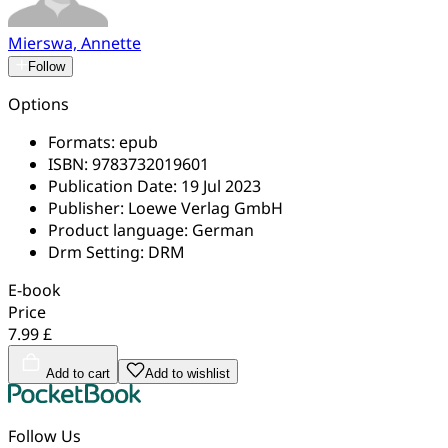
Mierswa, Annette
Follow
Options
Formats:
epub
ISBN:
9783732019601
Publication Date:
19 Jul 2023
Publisher:
Loewe Verlag GmbH
Product language:
German
Drm Setting:
DRM
E-book
Price
7.99 £
Add to cart
Add to wishlist
Follow Us