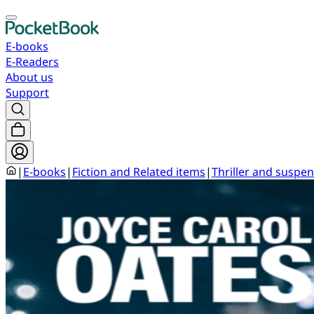
E-books
E-Readers
About us
Support
|
E-books
|
Fiction and Related items
|
Thriller and suspen