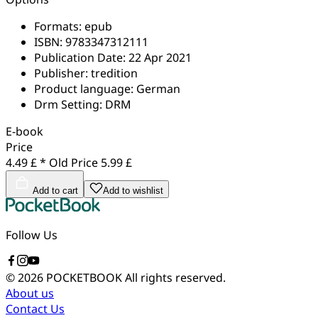
Formats:
epub
ISBN:
9783347312111
Publication Date:
22 Apr 2021
Publisher:
tredition
Product language:
German
Drm Setting:
DRM
E-book
Price
4.49 £ *
Old Price
5.99 £
Add to cart
Add to wishlist
Follow Us
© 2026 POCKETBOOK
All rights reserved.
About us
Contact Us