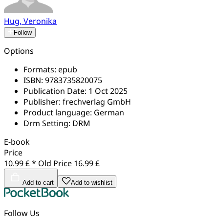
Hug, Veronika
Follow
Options
Formats:
epub
ISBN:
9783735820075
Publication Date:
1 Oct 2025
Publisher:
frechverlag GmbH
Product language:
German
Drm Setting:
DRM
E-book
Price
10.99 £ *
Old Price
16.99 £
Add to cart
Add to wishlist
Follow Us