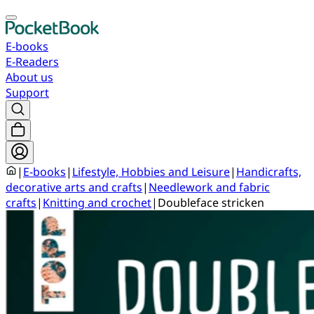
E-books
E-Readers
About us
Support
|
E-books
|
Lifestyle, Hobbies and Leisure
|
Handicrafts,
decorative arts and crafts
|
Needlework and fabric
crafts
|
Knitting and crochet
|
Doubleface stricken