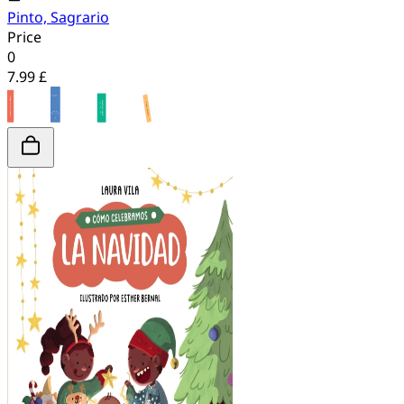
Pinto, Sagrario
Price
0
7.99 £