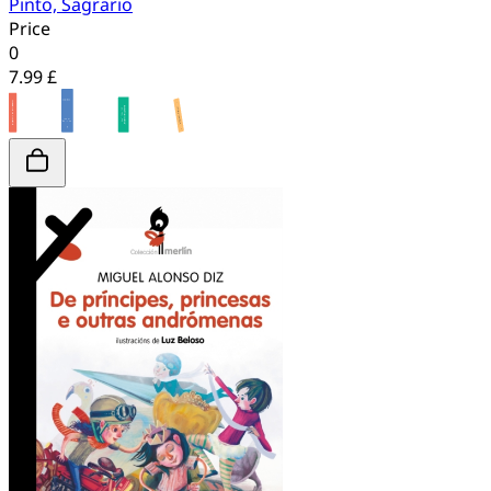
Pinto, Sagrario
Price
0
7.99 £