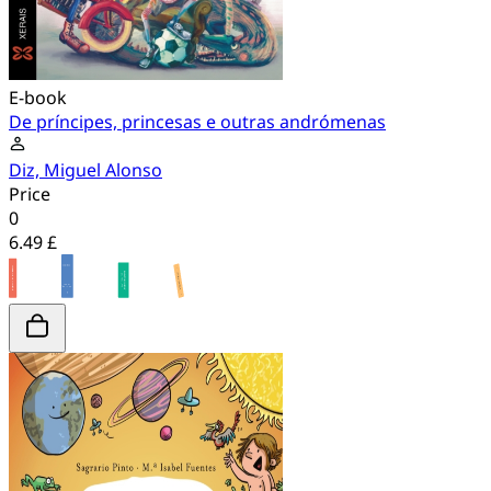
E-book
De príncipes, princesas e outras andrómenas
Diz, Miguel Alonso
Price
0
6.49 £