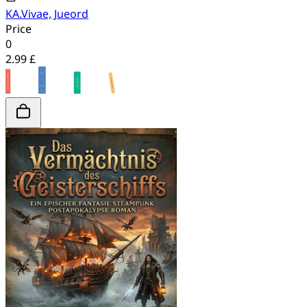
KA.Vivae, Jueord
Price
0
2.99 £