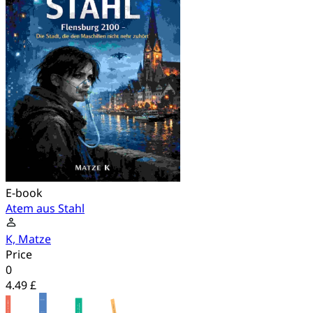
E-book
Atem aus Stahl
K, Matze
Price
0
4.49 £