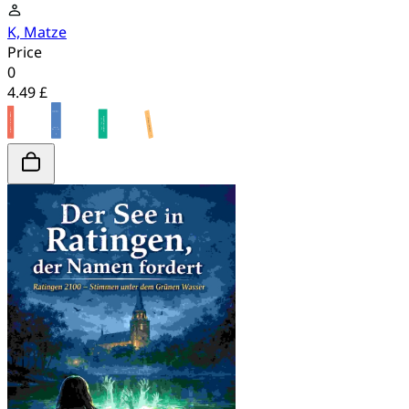
K, Matze
Price
0
4.49 £