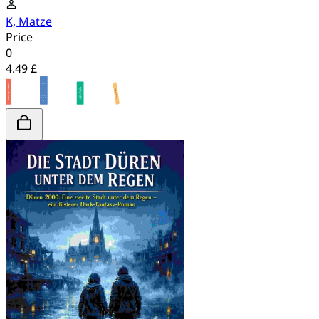
K, Matze
Price
0
4.49 £