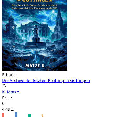
E-book
Die Archive der letzten Prüfung in Göttingen
K, Matze
Price
0
4.49 £