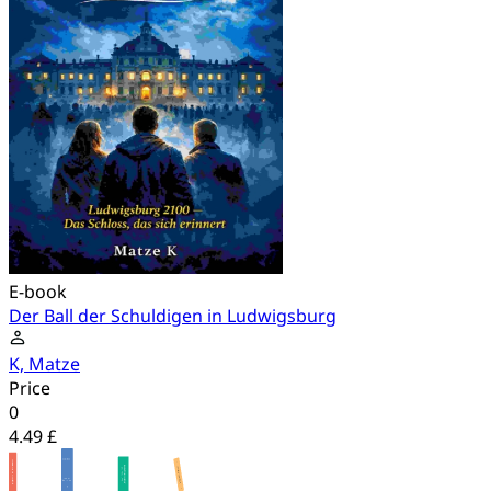
E-book
Der Ball der Schuldigen in Ludwigsburg
K, Matze
Price
0
4.49 £