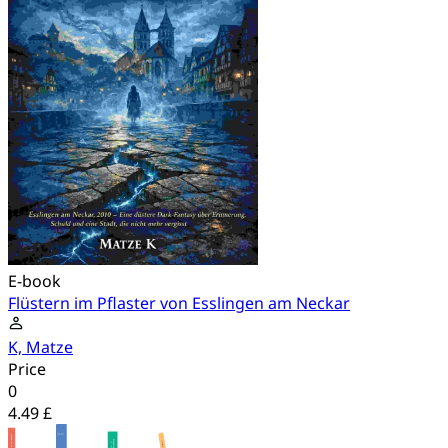
E-book
Flüstern im Pflaster von Esslingen am Neckar
K, Matze
Price
0
4.49 £