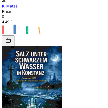
K, Matze
Price
0
4.49 £