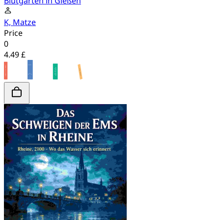
Blutgarten in Gießen
K, Matze
Price
0
4.49 £