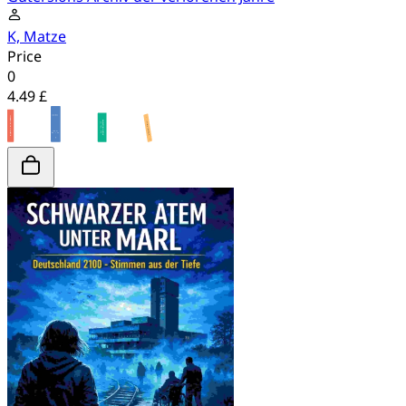
K, Matze
Price
0
4.49 £