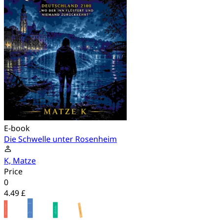
E-book
Die Schwelle unter Rosenheim
K, Matze
Price
0
4.49 £