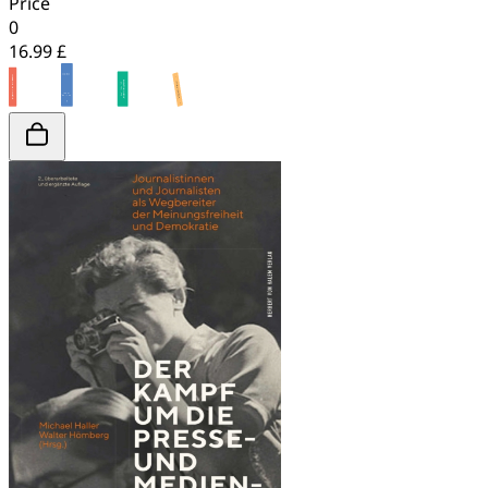
Price
0
16.99 £