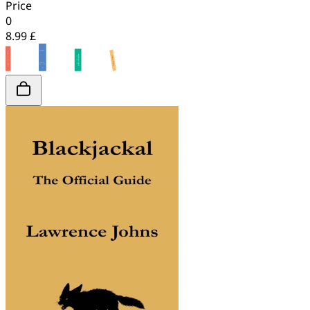
Price
0
8.99 £